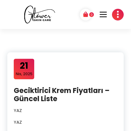
0
GLÓWER
21
Nis, 2025
Geciktirici Krem Fiyatları –
Güncel Liste
YAZ
YAZ