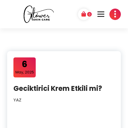
0
GLÓWER
6
May, 2025
Geciktirici Krem Etkili mi?
YAZ